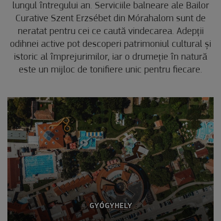
lungul întregului an. Serviciile balneare ale Bailor
Curative Szent Erzsébet din Mórahalom sunt de
neratat pentru cei ce caută vindecarea. Adepții
odihnei active pot descoperi patrimoniul cultural și
istoric al împrejurimilor, iar o drumeție în natură
este un mijloc de tonifiere unic pentru fiecare.
GYÓGYHELY