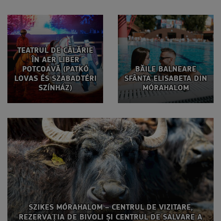
TEATRUL DE CĂLĂRIE
ÎN AER LIBER
POTCOAVĂ (PATKÓ
BĂILE BALNEARE
LOVAS ÉS SZABADTÉRI
SFÂNTA ELISABETA DIN
SZÍNHÁZ)
MÓRAHALOM
SZIKES MÓRAHALOM – CENTRUL DE VIZITARE,
REZERVAȚIA DE BIVOLI ȘI CENTRUL DE SALVARE A