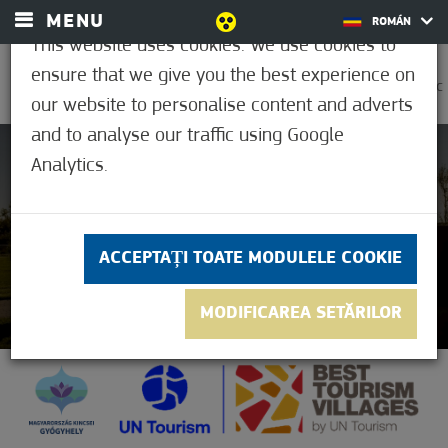
MENU
ROMÁN
This website uses cookies. We use cookies to
ensure that we give you the best experience on
0
26,1°C
our website to personalise content and adverts
and to analyse our traffic using Google
Analytics.
Păstrarea
tradițiilor
ACCEPTAȚI TOATE MODULELE COOKIE
MODIFICAREA SETĂRILOR
TOVÁBB