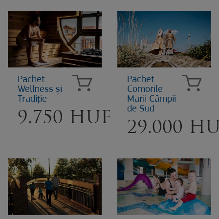
Pachet
Pachet
Wellness și
Comorile
Tradiție
Marii Câmpii
de Sud
9.750 HUF
29.000 H