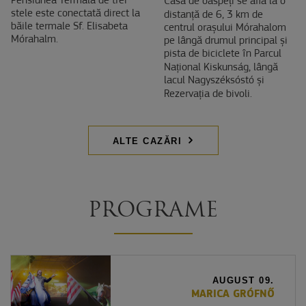
Pensiunea Termală de trei
Casa de oaspeți se află la o
stele este conectată direct la
distanță de 6, 3 km de
băile termale Sf. Elisabeta
centrul orașului Mórahalom
Mórahalm.
pe lângă drumul principal și
pista de biciclete în Parcul
Național Kiskunság, lângă
lacul Nagyszéksóstó și
Rezervația de bivoli.
ALTE CAZĂRI
PROGRAME
AUGUST 09.
MARICA GRÓFNŐ