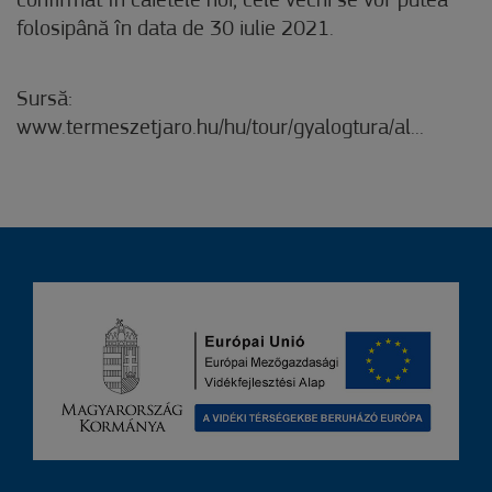
confirmat în caietele noi, cele vechi se vor putea
folosipână în data de 30 iulie 2021.
Sursă:
www.termeszetjaro.hu/hu/tour/gyalogtura/al...