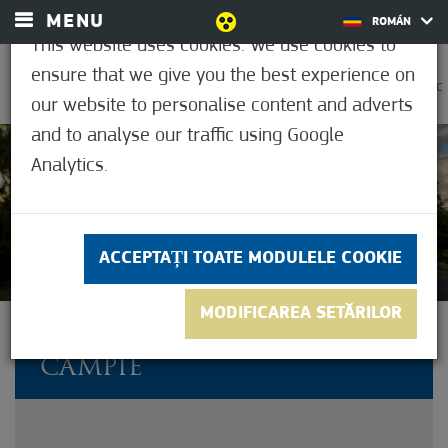
MENU
ROMÁN
This website uses cookies. We use cookies to
ensure that we give you the best experience on
0
31,7°C
our website to personalise content and adverts
and to analyse our traffic using Google
Analytics.
5
(1)
ACCEPTAȚI TOATE MODULELE COOKIE
MODIFICAREA SETĂRILOR
CIRCUITUL ALBASTRU ÎN
CÂMPIE