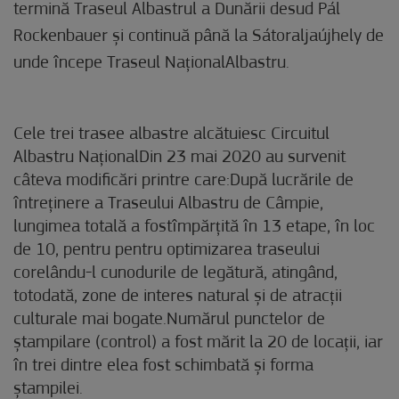
termină Traseul Albastrul a Dunării desud Pál
Rockenbauer și continuă până la Sátoraljaújhely de
unde începe Traseul NaționalAlbastru.
Cele trei trasee albastre alcătuiesc Circuitul
Albastru NaționalDin 23 mai 2020 au survenit
câteva modificări printre care:După lucrările de
întreținere a Traseului Albastru de Câmpie,
lungimea totală a fostîmpărțită în 13 etape, în loc
de 10, pentru pentru optimizarea traseului
corelându-l cunodurile de legătură, atingând,
totodată, zone de interes natural și de atracții
culturale mai bogate.Numărul punctelor de
ștampilare (control) a fost mărit la 20 de locații, iar
în trei dintre elea fost schimbată și forma
ștampilei.